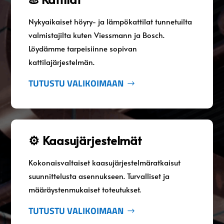
Nykyaikaiset höyry- ja lämpökattilat tunnetuilta
valmistajilta kuten Viessmann ja Bosch.
Löydämme tarpeisiinne sopivan
kattilajärjestelmän.
TUTUSTU VALIKOIMAAN
⚙️ Kaasujärjestelmät
Kokonaisvaltaiset kaasujärjestelmäratkaisut
suunnittelusta asennukseen. Turvalliset ja
määräystenmukaiset toteutukset.
TUTUSTU VALIKOIMAAN