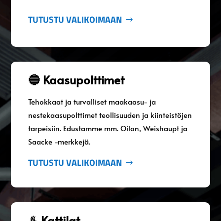
TUTUSTU VALIKOIMAAN
🔵 Kaasupolttimet
Tehokkaat ja turvalliset maakaasu- ja
nestekaasupolttimet teollisuuden ja kiinteistöjen
tarpeisiin. Edustamme mm. Oilon, Weishaupt ja
Saacke -merkkejä.
TUTUSTU VALIKOIMAAN
♨️ Kattilat