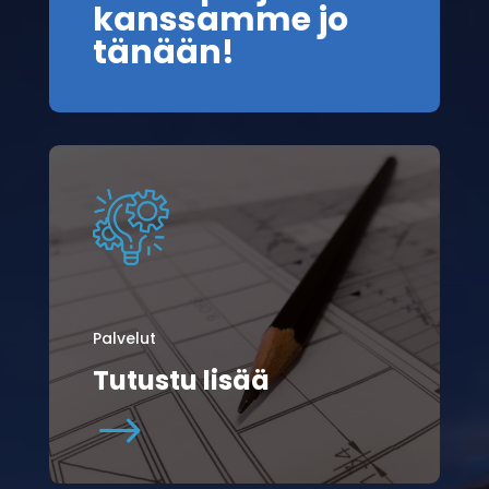
kanssamme jo
tänään!
Palvelut
Tutustu lisää
$