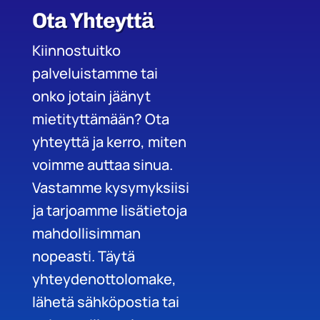
Ota Yhteyttä
Kiinnostuitko
palveluistamme tai
onko jotain jäänyt
mietityttämään? Ota
yhteyttä ja kerro, miten
voimme auttaa sinua.
Vastamme kysymyksiisi
ja tarjoamme lisätietoja
mahdollisimman
nopeasti. Täytä
yhteydenottolomake,
lähetä sähköpostia tai