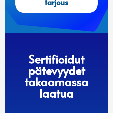
tarjous
Sertifioidut
pätevyydet
takaamassa
laatua